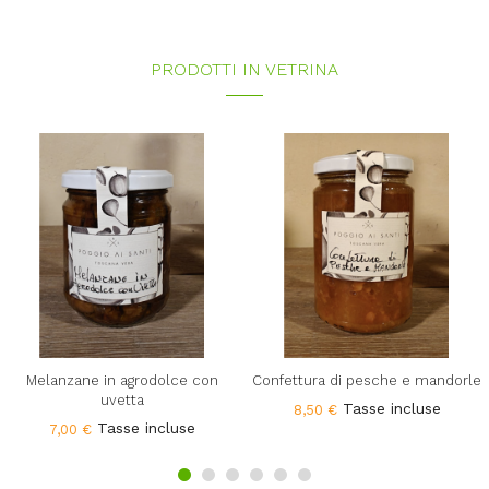
IN SALDO!
PRODOTTI IN VETRINA
Olio extra vergine di oliva del
Confettura pesca e menta
Poggio bio IGP 0.75L
Tasse incluse
6,50 €
Tasse incluse
22,00 €
Melanzane in agrodolce con
Confettura di pesche e mandorle
uvetta
Tasse incluse
8,50 €
Tasse incluse
7,00 €