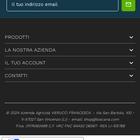

PRODOTTI

LA NOSTRA AZIENDA

IL TUO ACCOUNT

CONTATTI
© 2024 Azienda Agricola VIERUCCI FRANCESCA. - Via San Bartolo, 100 -
1I-57027 San Vincenzo (LI) - email:
shop@toscana.com
P.Iva. 01174060499 C.F. VRC FNC 64A50 D656T- REA LI-105788